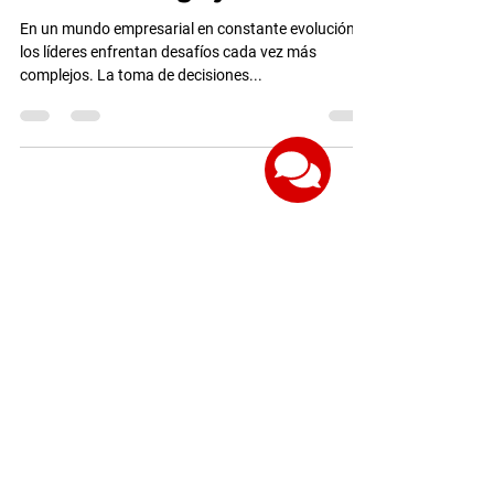
Cómo Potenciar tu Carrera
con Coaching Ejecutivo
En un mundo empresarial en constante evolución,
los líderes enfrentan desafíos cada vez más
complejos. La toma de decisiones...
Edificio Trading Park, Piso 9 Aviadores
del Chaco 3207 Asunción, Paraguay
Hablar con un consultor