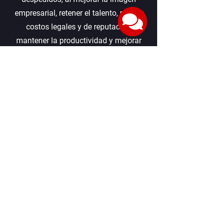
empresarial, retener el talento, reducir
costos legales y de reputación,
mantener la productividad y mejorar
la marca empleadora.
Edificio Trading Park, Piso 9 Aviadores
del Chaco 3207 Asunción, Paraguay