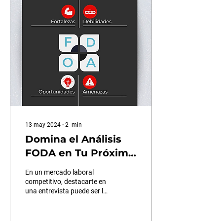
13 may 2024
∙
2
min
Domina el Análisis
FODA en Tu Próxima
Entrevista: Consejos
En un mercado laboral
Claves para
competitivo, destacarte en
una entrevista puede ser la
Postulantes a
clave para alcanzar esas
Puestos de
ambicionadas posiciones
de...