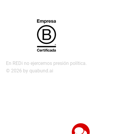
En REDi no ejercemos presión política.
© 2026 by quabund.ai
redi@redi.com.py
Servic
ios
Búsqueda ejecutiva
Management Assessment