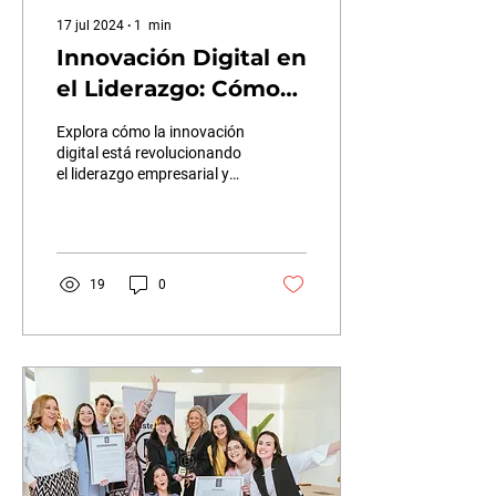
17 jul 2024
∙
1
min
Innovación Digital en
el Liderazgo: Cómo
Transformar tu
Explora cómo la innovación
Empresa para el
digital está revolucionando
el liderazgo empresarial y
Futuro
preparando a las empresas
para el futuro. ¿Estás
listo...
19
0