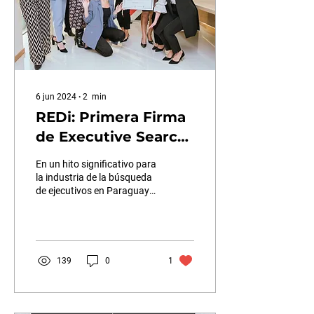
6 jun 2024
∙
2
min
REDi: Primera Firma
de Executive Search
en Paraguay en
En un hito significativo para
Obtener la
la industria de la búsqueda
de ejecutivos en Paraguay,
Certificación
REDi ha alcanzado la
Empresa B
prestigiosa certificación B
139
0
1